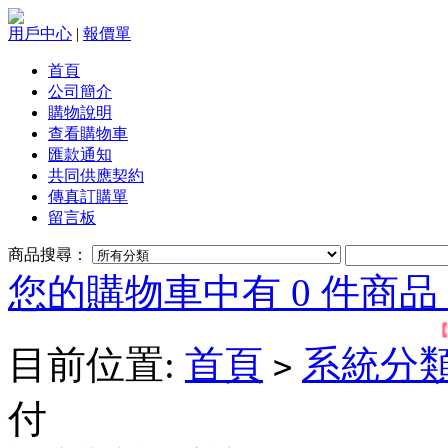
用戶中心
|
報價單
首頁
公司簡介
購物說明
查看購物車
匯款通知
共同供應契約
傳真訂購單
留言板
商品搜尋：
您的購物車中有 0 件商品，
【
目前位置:
首頁
系統分
>
付