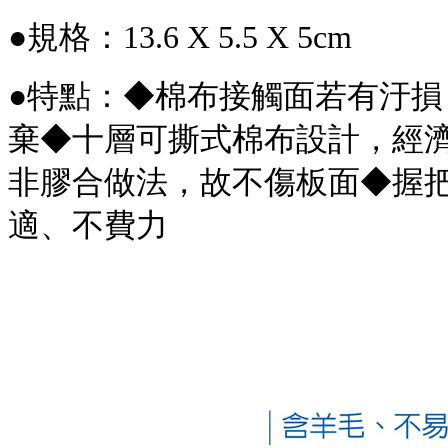
●規格：13.6 X 5.5 X 5cm
●特點：◆棉布接觸面若有汙
棄
◆
十層可撕式棉布設計，經
非膠合做法，故不傷板面
◆
握
適、不費力