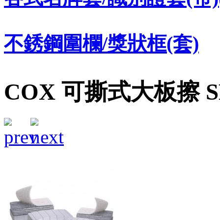
不銹鋼圍欄/獎狀框(套)
COX 可撕式大板擦 SB