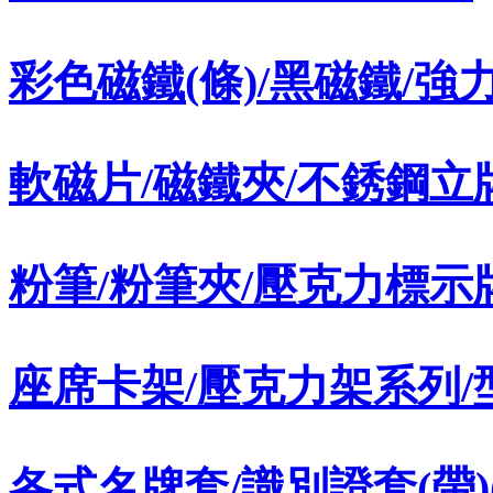
彩色磁鐵(條)/黑磁鐵/強
軟磁片/磁鐵夾/不銹鋼立
粉筆/粉筆夾/壓克力標示
座席卡架/壓克力架系列/
各式名牌套/識別證套(帶)