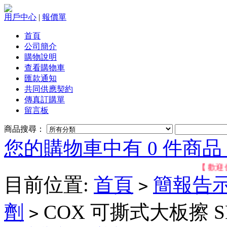
用戶中心
|
報價單
首頁
公司簡介
購物說明
查看購物車
匯款通知
共同供應契約
傳真訂購單
留言板
商品搜尋：
您的購物車中有 0 件商品，
【 歡迎位於
目前位置:
首頁
簡報告
>
劑
COX 可撕式大板擦 SB
>