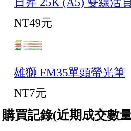
日昇 25K (A5) 雙線
NT49元
雄獅 FM35單頭螢光筆
NT7元
購買記錄(近期成交數