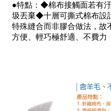
●特點：◆棉布接觸面若有
圾丟棄
◆
十層可撕式棉布設
特殊縫合而非膠合做法，故
方便、輕巧極舒適、不費力