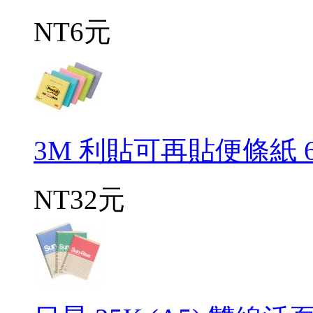
NT6元
3M 利貼可再貼便條紙 6
NT32元