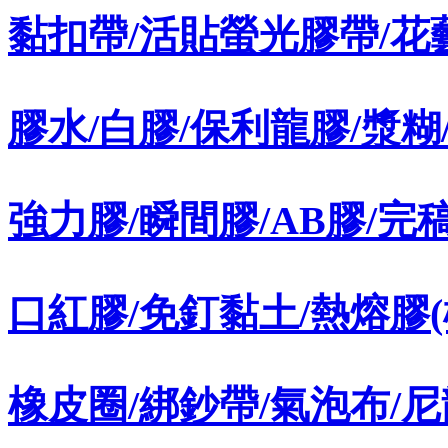
黏扣帶/活貼螢光膠帶/花
膠水/白膠/保利龍膠/漿糊
強力膠/瞬間膠/AB膠/完
口紅膠/免釘黏土/熱熔膠(
橡皮圈/綁鈔帶/氣泡布/