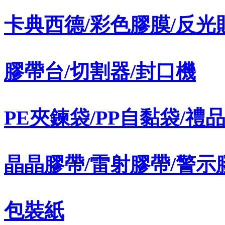
卡典西德/彩色膠膜/反光
膠帶台/切割器/封口機
PE夾鍊袋/PP自黏袋/禮
晶晶膠帶/雷射膠帶/警示
包裝紙