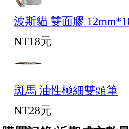
波斯貓 雙面膠 12mm*1
NT18元
斑馬 油性極細雙頭筆
NT28元