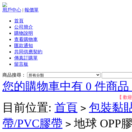
用戶中心
|
報價單
首頁
公司簡介
購物說明
查看購物車
匯款通知
共同供應契約
傳真訂購單
留言板
商品搜尋：
您的購物車中有 0 件商品，
【 歡迎位
目前位置:
首頁
包裝黏
>
帶/PVC膠帶
地球 OPP膠帶
>