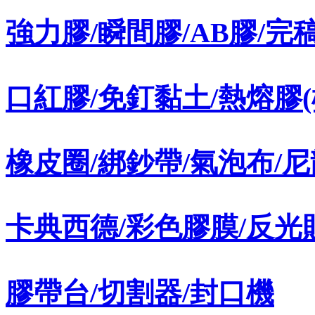
強力膠/瞬間膠/AB膠/完
口紅膠/免釘黏土/熱熔膠(
橡皮圈/綁鈔帶/氣泡布/
卡典西德/彩色膠膜/反光
膠帶台/切割器/封口機