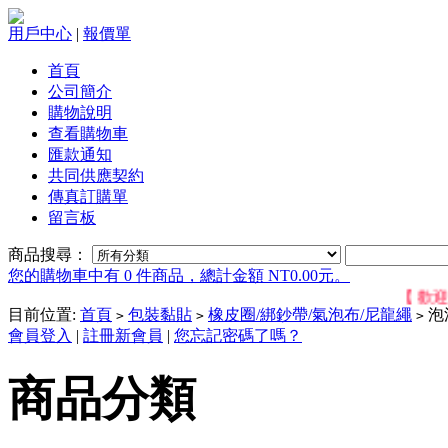
用戶中心
|
報價單
首頁
公司簡介
購物說明
查看購物車
匯款通知
共同供應契約
傳真訂購單
留言板
商品搜尋：
您的購物車中有 0 件商品，總計金額 NT0.00元。
【 歡迎位
目前位置:
首頁
包裝黏貼
橡皮圈/綁鈔帶/氣泡布/尼龍繩
泡泡
>
>
>
會員登入
|
註冊新會員
|
您忘記密碼了嗎？
商品分類