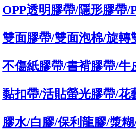
OPP透明膠帶/隱形膠帶/
雙面膠帶/雙面泡棉/旋轉
不傷紙膠帶/書褙膠帶/牛
黏扣帶/活貼螢光膠帶/花
膠水/白膠/保利龍膠/漿糊