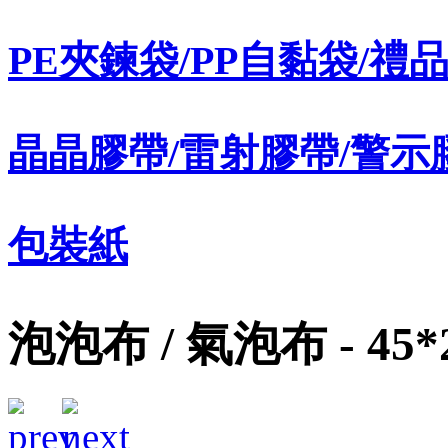
PE夾鍊袋/PP自黏袋/禮
晶晶膠帶/雷射膠帶/警示
包裝紙
泡泡布 / 氣泡布 - 45*