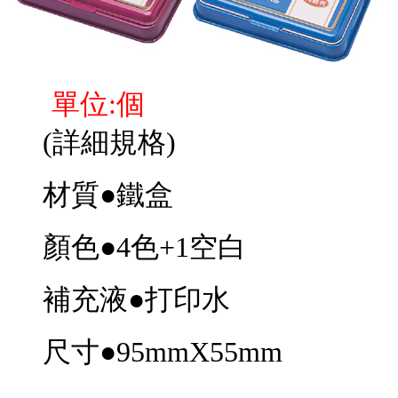
單位:個
(詳細規格)
材質●鐵盒
顏色●4色+1空白
補充液●打印水
尺寸●95mmX55mm