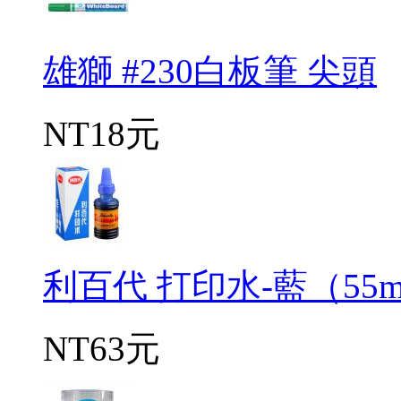
雄獅 #230白板筆 尖頭
NT18元
利百代 打印水-藍（55m
NT63元