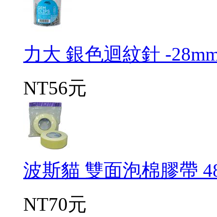
力大 銀色迴紋針 -28mm 
NT56元
波斯貓 雙面泡棉膠帶 48
NT70元