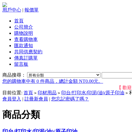
用戶中心
|
報價單
首頁
公司簡介
購物說明
查看購物車
匯款通知
共同供應契約
傳真訂購單
留言板
商品搜尋：
您的購物車中有 0 件商品，總計金額 NT0.00元。
【 歡迎位於
目前位置:
首頁
印材用品
印台/打印水/印泥(油)/原子印油
利
>
>
>
會員登入
|
註冊新會員
|
您忘記密碼了嗎？
商品分類
印台/打印水/印泥(油)/原子印油