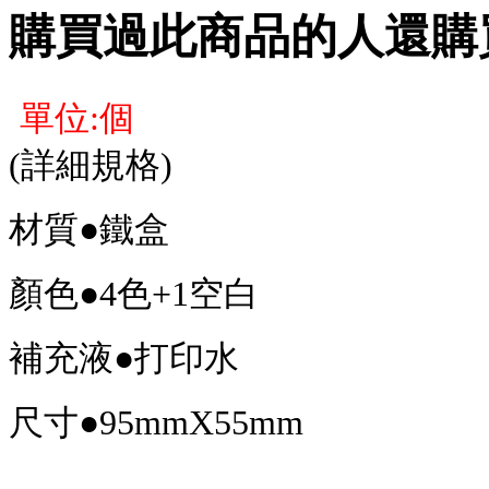
購買過此商品的人還購
單位:個
(詳細規格)
材質●鐵盒
顏色●4色+1空白
補充液●打印水
尺寸●95mmX55mm