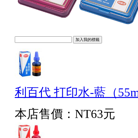
利百代 打印水-藍（55m
本店售價：
NT63元