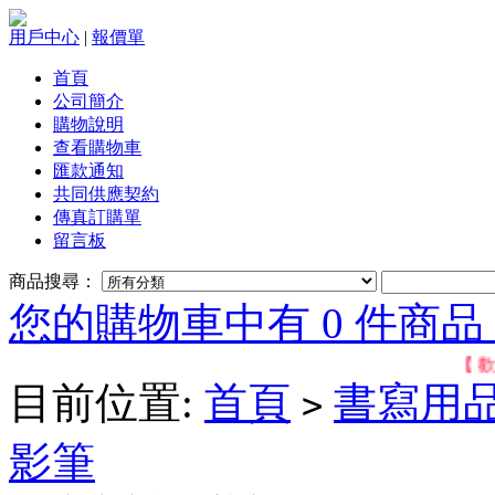
用戶中心
|
報價單
首頁
公司簡介
購物說明
查看購物車
匯款通知
共同供應契約
傳真訂購單
留言板
商品搜尋：
您的購物車中有 0 件商品，
【 歡迎
目前位置:
首頁
書寫用
>
影筆