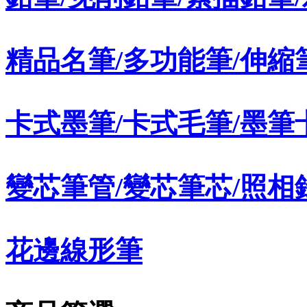
精品名筆/多功能筆/伸縮筆
卡式墨筆/卡式毛筆/墨筆
變芯筆管/變芯筆芯/照相
花邊線形筆