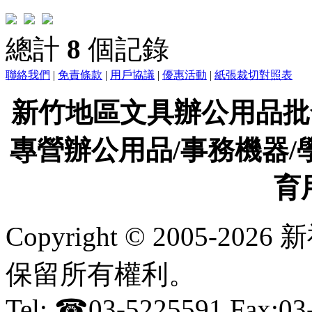
總計
8
個記錄
聯絡我們
|
免責條款
|
用戶協議
|
優惠活動
|
紙張裁切對照表
新竹地區文具辦公用品批
專營辦公用品/事務機器/
育
Copyright © 2005-
保留所有權利。
Tel: ☎03-5225591 Fax:0