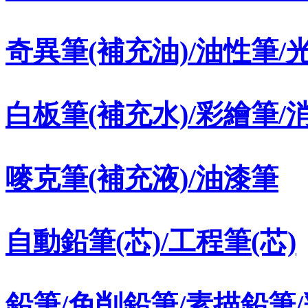
奇異筆(補充油)/油性筆/
白板筆(補充水)/彩繪筆/
嘜克筆(補充液)/油漆筆
自動鉛筆(芯)/工程筆(芯)
鉛筆/免削鉛筆/素描鉛筆